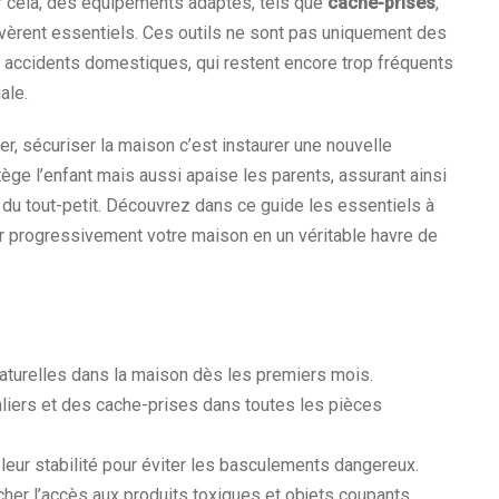
ur cela, des équipements adaptés, tels que
cache-prises
,
vèrent essentiels. Ces outils ne sont pas uniquement des
s accidents domestiques, qui restent encore trop fréquents
ale.
, sécuriser la maison c’est instaurer une nouvelle
ège l’enfant mais aussi apaise les parents, assurant ainsi
u tout-petit. Découvrez dans ce guide les essentiels à
r progressivement votre maison en un véritable havre de
naturelles dans la maison dès les premiers mois.
aliers et des cache-prises dans toutes les pièces
eur stabilité pour éviter les basculements dangereux.
her l’accès aux produits toxiques et objets coupants.