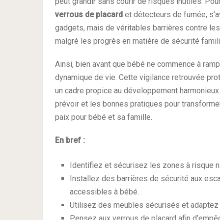
peut grandir sans courir de risques inutiles. Po
verrous de placard
et détecteurs de fumée, s’a
gadgets, mais de véritables barrières contre le
malgré les progrès en matière de sécurité famili
Ainsi, bien avant que bébé ne commence à ramper
dynamique de vie. Cette vigilance retrouvée prot
un cadre propice au développement harmonieux d
prévoir et les bonnes pratiques pour transforme
paix pour bébé et sa famille.
En bref :
Identifiez et sécurisez les zones à risque 
Installez des barrières de sécurité aux esc
accessibles à bébé.
Utilisez des meubles sécurisés et adaptez l
Pensez aux verrous de placard afin d’empêc